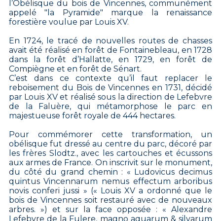
l’Obélisque du bois de Vincennes, communément
appelé "la Pyramide" marque la renaissance
forestière voulue par Louis XV.
En 1724, le tracé de nouvelles routes de chasses
avait été réalisé en forêt de Fontainebleau, en 1728
dans la forêt d’Hallatte, en 1729, en forêt de
Compiègne et en forêt de Sénart.
C’est dans ce contexte qu’il faut replacer le
reboisement du Bois de Vincennes en 1731, décidé
par Louis XV et réalisé sous la direction de Lefebvre
de la Faluère, qui métamorphose le parc en
majestueuse forêt royale de 444 hectares.
Pour commémorer cette transformation, un
obélisque fut dressé au centre du parc, décoré par
les frères Slodtz., avec les cartouches et écussons
aux armes de France. On inscrivit sur le monument,
du côté du grand chemin : « Ludovicus decimus
quintus Vincennarum nemus effectum arboribus
novis conferi jussi » (« Louis XV a ordonné que le
bois de Vincennes soit restauré avec de nouveaux
arbres. ») et sur la face opposée : « Alexandre
Lefebvre de la Fulere, magno aquarum & silvarum