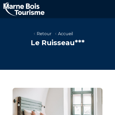
Aller
au
contenu
principal
Retour
Accueil
Le Ruisseau***