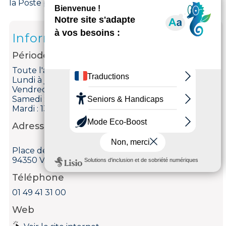
la Poste puis le poste de Police.
Informations
Période d'ouverture
Toute l'année, tous les jours.
Lundi à jeudi : 8 h 30 - 12 h & 13 h 30 -17 h 15
Vendredi : 8 h 30 - 12 h & 13 h 30 - 17 h
Samedi : 8 h 30 - 11 h 45
Mardi : 13 h 30 - 17 h 15 : fermé.
Adresse
Place de l'Hôtel de ville
94350 Villiers-sur-Marne
Téléphone
01 49 41 31 00
Web