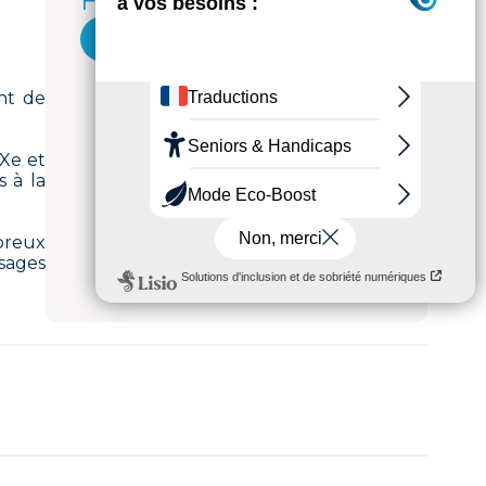
Fichiers multimédias
joinville_nogent
nt de
IXe et
s à la
breux
ysages