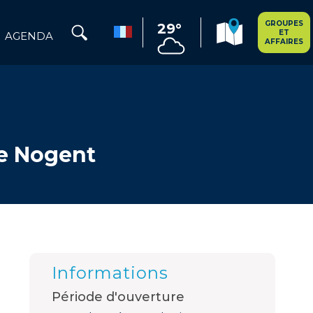
GROUPES
29°
ET
AGENDA
AFFAIRES
de Nogent
Informations
Période d'ouverture