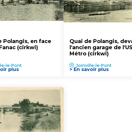
 Polangis, en face
Quai de Polangis, dev
 Fanac (cirkwi)
l'ancien garage de l'U
Métro (cirkwi)
lle-le-Pont
Joinville-le-Pont
oir plus
> En savoir plus