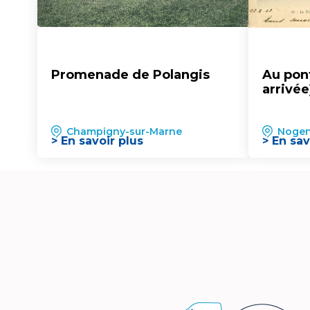
Promenade de Polangis
Au pont
arrivée
Champigny-sur-Marne
Nogen
> En savoir plus
> En sav