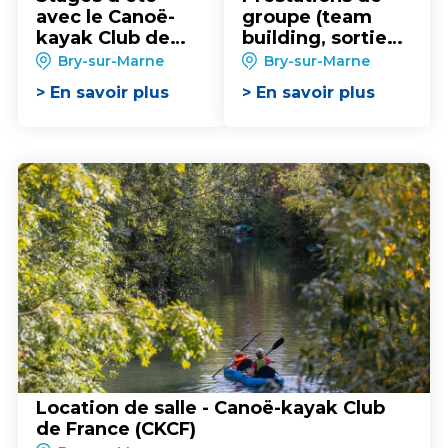
avec le Canoë-
groupe (team
kayak Club de
building, sorties
France (CKCF)
CE, évènements)
Bry-sur-Marne
Bry-sur-Marne
avec le Canoë-
> En savoir plus
> En savoir plus
kayak Club de
France
Location de salle - Canoë-kayak Club
de France (CKCF)