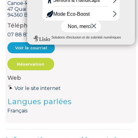
Canoë-kayak Club de France (CKCF)
47 Quai Louis Ferber
94360 Bry-sur-Marne
Téléphone
07 88 87 92 25
Voir le courriel
Réservation
Web
Voir le site internet
Langues parlées
Français