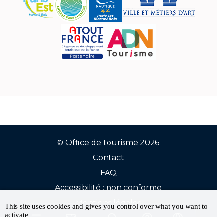
© Office de tourisme 2026
Contact
Menu
FAQ
Pied
Accessibilité : non conforme
de
Mentions légales
This site uses cookies and gives you control over what you want to
activate