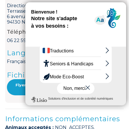
Direction des sports de Nogent-sur-Marne (CNIS)
Terrasses de la Marne
6 avenue Smith Champion
94130 Nogent-sur-Marne
Téléphone
06 22 59 43 24
Langues parlées
Français
Fichiers multimédias
Flyer offres initiation et randos kayak
paddle Nogent-sur-Marne
Informations complémentaires
Animaux acceptés :
NON_ACCEPTES.