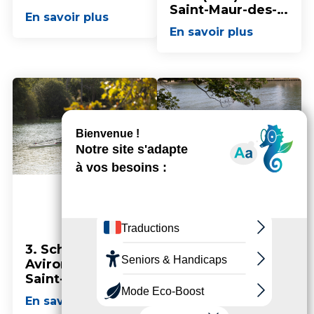
Saint-Maur-des-
En savoir plus
Fossés
En savoir plus
3. Schelcher
4. Société
Aviron Club de
Nautique du Tour
Saint-Maur
de la Marne >
canoë-kayak -
En savoir plus
Je découvre
Saint-Maur