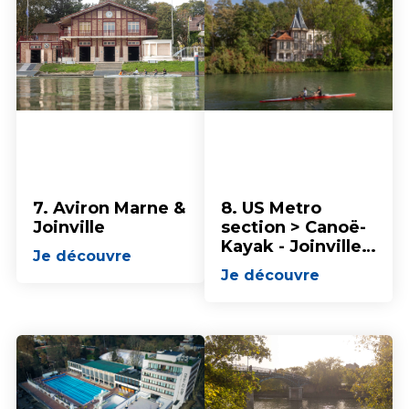
7. Aviron Marne &
8. US Metro
Joinville
section > Canoë-
Kayak - Joinville-
Je découvre
le-Pont
Je découvre