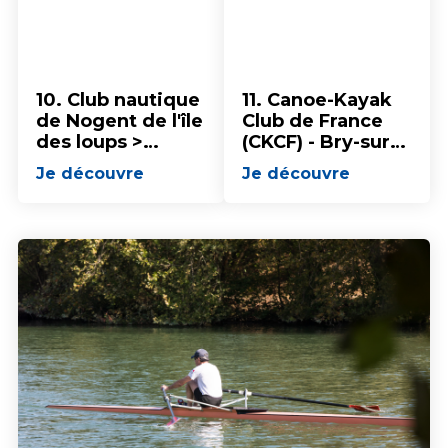
10. Club nautique
11. Canoe-Kayak
de Nogent de l'île
Club de France
des loups >
(CKCF) - Bry-sur-
aviron
Marne
Je découvre
Je découvre