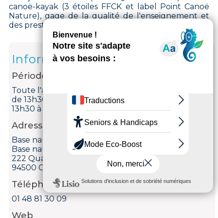
canoë-kayak (3 étoiles FFCK et label Point Canoë
Nature), gage de la qualité de l'enseignement et
des prestations proposées.
Informations
Période d'ouverture
Toute l'année du lundi au vendredi de 8h à 12h et
de 13h30 à 20h40. Le samedi de 8h à 12h30 et de
13h30 à 19h. Le dimanche de 8h à 12h30.
Adresse
Base nautique Roland-Bouchier
Base nautique Roland-Bouchier
222 Quai Gallieni
94500 Champigny-sur-Marne
Téléphone
01 48 81 30 09
Web