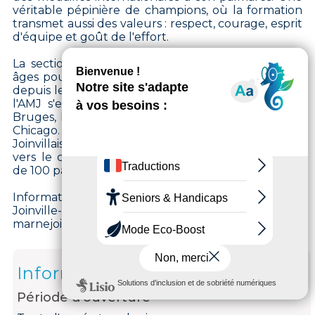
véritable pépinière de champions, où la formation
transmet aussi des valeurs : respect, courage, esprit
d'équipe et goût de l'effort.
La section loisirs (280 rameurs) accueille tous les
âges pour une pratique conviviale et bienfaisante,
depuis le boathouse de l'île Fanac. Les couleurs de
l'AMJ s'exportent au-delà des frontières : Venise,
Bruges, Pô, le Canal du Midi, Arcachon ou encore
Chicago. Tous les deux ans, le club organise La
Joinvillaise, une randonnée nautique sur la Marne
vers le château de Champs-sur-Marne, avec plus
de 100 participants.
Informations pratiques : Aviron Marne & Joinville,
Joinville-le-Pont (94340). Contact et adhésions sur
marnejoinville.org.
Informations
Période d'ouverture