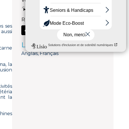
Web
Voir le site internet
Réseaux sociaux
s ses
aussi
Langues parlées
ncarne
Anglais, Français
ma, la
fusion
ivités
étéria
nt la
chines