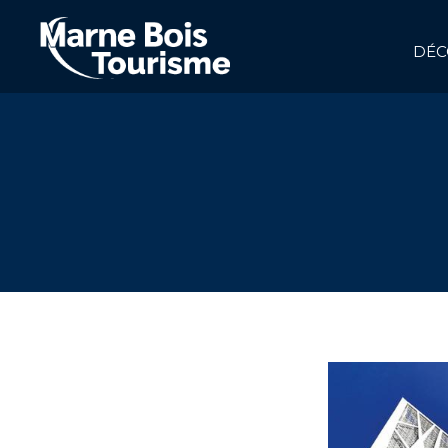
Aller
au
contenu
DÉC
principal
NAVIGATION
PRINCIPALE