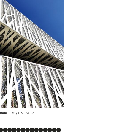
esco
| CRESCO