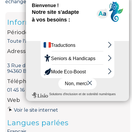
échanger et partager.
Informations
Période d'ouverture
Toute l'année.
Adresse
3 Rue du Clos Sainte Catherine
94360 Bry-sur-Marne
Téléphone
01 45 16 96 57
Web
Voir le site internet
Langues parlées
Français