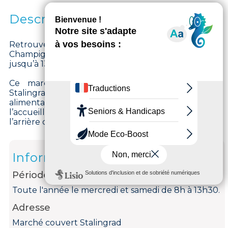
Description
Retrouvez le Marché couvert Stalingrad de
Champigny-sur-Marne tous mercredi et samedi,
jusqu’à 13h30, au 125, bd de Stalingrad.
Ce marché couvert, situé 125 boulevard de
Stalingrad, est composé de huit commerçants
alimentaires et d’une fleuriste. La halle qui
l’accueille dispose de places de stationnement à
l’arrière du bâtiment.
Informations
Période d'ouverture
Toute l'année le mercredi et samedi de 8h à 13h30.
Adresse
Marché couvert Stalingrad