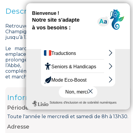
Description
Retrouvez le Marché du Bois-l’Abbé de
Champigny-sur-Marne tous mercredi et samedi,
jusqu’à 13h30, route du Plessis-Trévise.
Le marché regroupe plus de 80 étals et les
emplacements sont très demandés. Situé dans le
prolongement du centre commercial du Bois-
l’Abbé, il constitue un bon exemple de
complémentarité entre commerce en boutiques
et marchés.
Informations
Période d'ouverture
Toute l'année le mercredi et samedi de 8h à 13h30.
Adresse