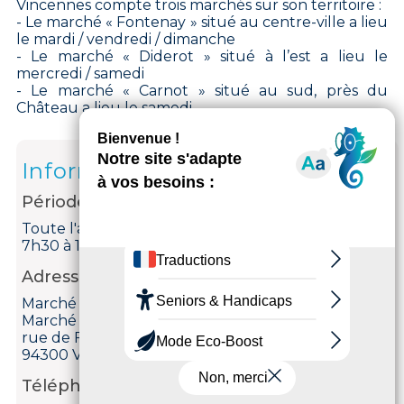
Vincennes compte trois marchés sur son territoire :
- Le marché « Fontenay » situé au centre-ville a lieu
le mardi / vendredi / dimanche
- Le marché « Diderot » situé à l’est a lieu le
mercredi / samedi
- Le marché « Carnot » situé au sud, près du
Château a lieu le samedi
Informations
Période d'ouverture
Toute l'année le mardi, vendredi et dimanche de
7h30 à 13h30.
Adresse
Marché Fontenay
Marché Fontenay
rue de Fontenay
94300 Vincennes
Téléphone