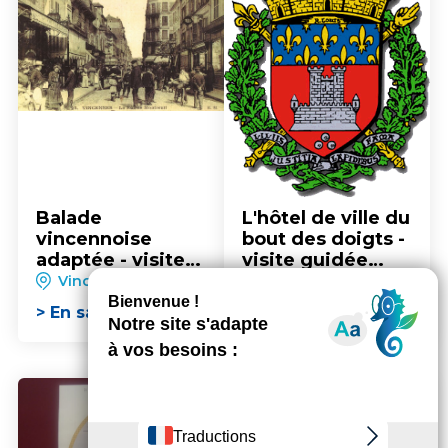
Balade
L'hôtel de ville du
vincennoise
bout des doigts -
adaptée - visite
visite guidée
guidée pour les
pour les groupes
Vincennes
Vincennes
groupes
> En savoir plus
> En savoir plus