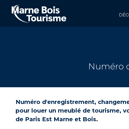
Aller
au
contenu
DÉC
principal
NAVIGATION
PRINCIPALE
Numéro d
Numéro d'enregistrement, changement
pour louer un meublé de tourisme, vot
de Paris Est Marne et Bois.