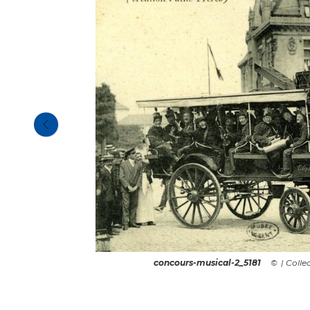
concours-musical-2_5181
| Coll