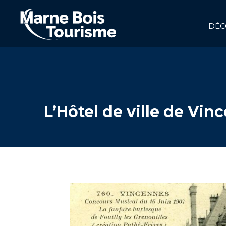
Aller
au
contenu
DÉC
principal
NAVIGATION
PRINCIPALE
L’Hôtel de ville de Vin