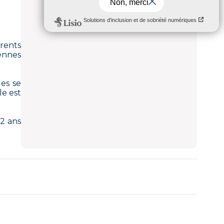
rents
cennes
ges se
le est
 2 ans