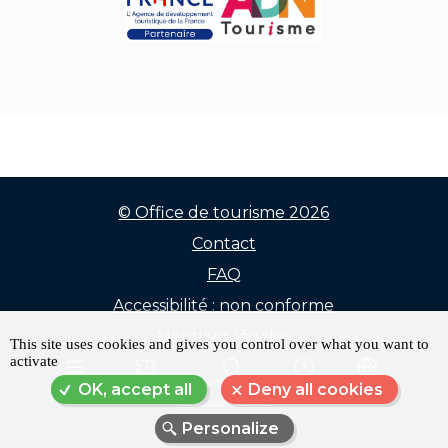
© Office de tourisme 2026
Contact
Menu
FAQ
Pied
Accessibilité : non conforme
de
Mentions légales
This site uses cookies and gives you control over what you want to
activate
Données personnelles
page
MENU
RÉSERVER
RECHERCHE
FAQ
LANGUE
OK, accept all
Deny all cookies
Plan du site
Personalize