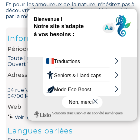
Et pour les amoureux de la nature, n'hésitez pas à
découvrir également la Ferme de Maisons-Alfort
par la même occasion !
Informations
Période d'ouverture
Toute l'année le lundi et dimanche de 14h à 18h.
Ouvert 1er mercredi du mois de 14h à 18h.
Adresse
34 rue Victor Hugo
94700 Maisons-Alfort
Web
Voir le site internet
Langues parlées