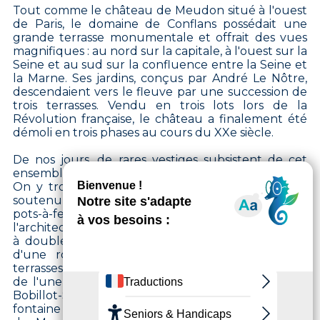
Tout comme le château de Meudon situé à l'ouest
de Paris, le domaine de Conflans possédait une
grande terrasse monumentale et offrait des vues
magnifiques : au nord sur la capitale, à l'ouest sur la
Seine et au sud sur la confluence entre la Seine et
la Marne. Ses jardins, conçus par André Le Nôtre,
descendaient vers le fleuve par une succession de
trois terrasses. Vendu en trois lots lors de la
Révolution française, le château a finalement été
démoli en trois phases au cours du XXe siècle.
De nos jours, de rares vestiges subsistent de cet
ensemble aujourd'hui disparu.
On y trouve notamment un portail en fer forgé
soutenu par deux piliers en calcaire surmontés de
pots-à-feu, une œuvre datée de 1777 et signée par
l'architecte Pierre Desmaisons. De plus, un escalier
à double volée et une fontaine nichée au cœur
d'une rocaille, qui reliaient autrefois les deux
terrasses inférieures du château, subsistent au sein
de l'une des trois cours de l'ensemble immobilier
Bobillot-Sellier. Le portail, la terrasse, l'escalier et la
fontaine ont fait l'objet d'un classement au titre