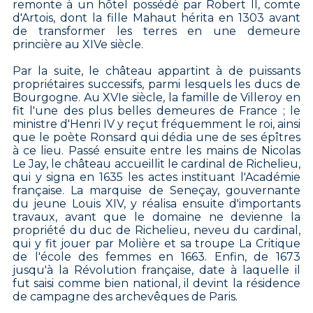
remonte à un hôtel possédé par Robert II, comte
d'Artois, dont la fille Mahaut hérita en 1303 avant
de transformer les terres en une demeure
princière au XIVe siècle.
Par la suite, le château appartint à de puissants
propriétaires successifs, parmi lesquels les ducs de
Bourgogne. Au XVIe siècle, la famille de Villeroy en
fit l'une des plus belles demeures de France ; le
ministre d'Henri IV y reçut fréquemment le roi, ainsi
que le poète Ronsard qui dédia une de ses épîtres
à ce lieu. Passé ensuite entre les mains de Nicolas
Le Jay, le château accueillit le cardinal de Richelieu,
qui y signa en 1635 les actes instituant l'Académie
française. La marquise de Seneçay, gouvernante
du jeune Louis XIV, y réalisa ensuite d'importants
travaux, avant que le domaine ne devienne la
propriété du duc de Richelieu, neveu du cardinal,
qui y fit jouer par Molière et sa troupe La Critique
de l'école des femmes en 1663. Enfin, de 1673
jusqu'à la Révolution française, date à laquelle il
fut saisi comme bien national, il devint la résidence
de campagne des archevêques de Paris.