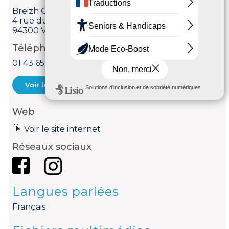
Breizh Café
4 rue du Midi
94300 Vincennes
Téléphone
01 43 65 99 71
Voir le courriel
Web
Voir le site internet
Réseaux sociaux
Langues parlées
Français