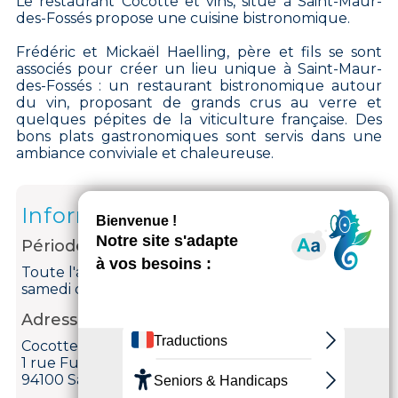
Le restaurant Cocotte et vins, situé à Saint-Maur-
des-Fossés propose une cuisine bistronomique.
Frédéric et Mickaël Haelling, père et fils se sont
associés pour créer un lieu unique à Saint-Maur-
des-Fossés : un restaurant bistronomique autour
du vin, proposant de grands crus au verre et
quelques pépites de la viticulture française. Des
bons plats gastronomiques sont servis dans une
ambiance conviviale et chaleureuse.
Informations
Période d'ouverture
Toute l'année le mardi, mercredi, jeudi, vendredi et
samedi de 11h à 14h et de 19h30 à 22h.
Adresse
Cocotte et vins
1 rue Fulton
94100 Saint-Maur-des-Fossés