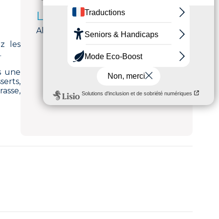
Langues parlées
Allemand, Anglais, Français
z les
.
s une
serts,
rasse,