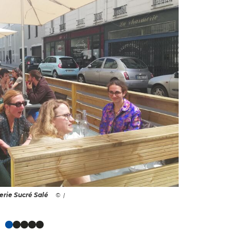
erie Sucré Salé
|