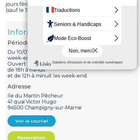
jours fériés de 14h00 à 18h00 en juin, juillet et août.
(sauf le 15 août : 1 musicien)
Informations
Période d'ouverture
Du 10/07 au 01/11 le mercredi, jeudi, vendredi et les
week-ends.
Ouvert du mercredi au dimanche
de 18h à minuit
et de 12h à minuit les week-end.
Adresse
Ile du Martin Pêcheur
41 quai Victor Hugo
94500 Champigny-sur-Marne
Voir le courriel
Réservation