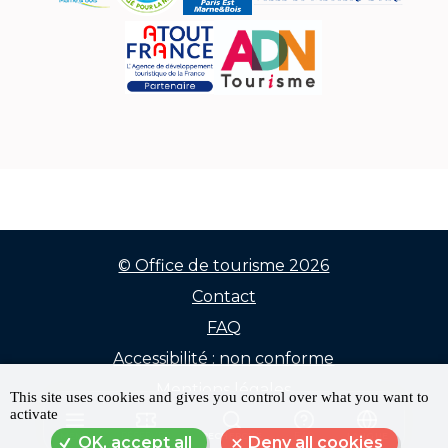
© Office de tourisme 2026
Contact
Menu
FAQ
Pied
Accessibilité : non conforme
de
Mentions légales
This site uses cookies and gives you control over what you want to
activate
Données personnelles
page
MENU
RÉSERVER
RECHERCHE
FAQ
LANGUE
OK, accept all
Deny all cookies