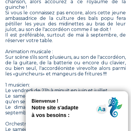
chanson, alors accourez à ce royaume de la
guinche !
Si vous le connaissez pas encore, alors cette jeune
ambassadrice de la culture des bals popu fera
pétiller les yeux des midinettes au bras de leur
julot, au son de l'accordéon comme il se doit !
Il est préférable, surtout de mai à septembre, de
réserver votre table.
Animation musicale :
Sur scène s'ils sont plusieurs, au son de l'accordéon,
de la guitare, de la batterie ou encore du clavier,
ou bien seul, l'accordéoniste virevolte alors parmi
les «guincheurs» et mangeurs de fritures !!!!
1 musicien:
Le vendredi de 21h à minuit en juin et juillet,
Le samedi de 21h à 1h en mars, avril et mai, ainsi
qu'en septembre et octobre.
Le dimanche de 14h à 18h en mars, avril mai,
septembre et octobre.
Orchestre :
Le samedi soir de 21h00 à 1h00 et le dimanche et