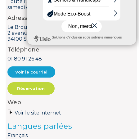
Toute l'année le mardi, mercredi, jeudi, vendredi et
samedi de 12h à 15h et de 19h30 à 22h.
Adresse
Le Brouard
2 avenue du clos
94100 Saint-Maur-des-Fossés
Téléphone
01 80 91 26 48
Voir le courriel
Réservation
Web
Voir le site internet
Langues parlées
Français