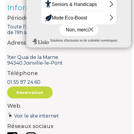
Informations
Période d'ouverture
Toute l'année du lundi au samedi de 12h à 15h et
de 19h à 23h. Le dimanche de 12h à 17h.
Adresse
1ter Quai de la Marne
94340 Joinville-le-Pont
Téléphone
01 55 97 24 60
Réservation
Web
Voir le site internet
Réseaux sociaux