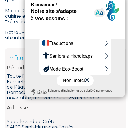
Mobile On Burger est notamment labellisé "ICI la
cuisine est dans le rue", "Fabriqué à Saint-Maur" ou
"Sélection de produits bio".
Retrouvez le planning et votre spot favori sur le
site internet.
Informations
Période d'ouverture
Toute l'année, tous les jours.
Fermetures exceptionnelles les 1er janvier, Lundi
de Pâques, Jeudi de l'Ascension, Lundi de
Pentecôte, 1er mai, 8 mai, 14 juillet, 15 août, 1er
novembre, 11 novembre et 25 décembre.
Adresse
5 boulevard de Créteil
94100 Saint-Maur-des-Fossés