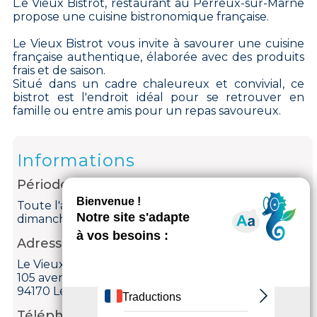
L.e Vieux Bistrot, restaurant au Perreux-sur-Marne
propose une cuisine bistronomique française.
Le Vieux Bistrot vous invite à savourer une cuisine
française authentique, élaborée avec des produits
frais et de saison.
Situé dans un cadre chaleureux et convivial, ce
bistrot est l'endroit idéal pour se retrouver en
famille ou entre amis pour un repas savoureux.
Informations
Période d'ouverture
Toute l'année du lundi au samedi de 7h à 0h. Le
dimanche de 8h à 16h.
Adresse
Le Vieux Bistrot
105 avenue du Général de Gaulle
94170 Le Perreux-sur-Marne
Téléphone