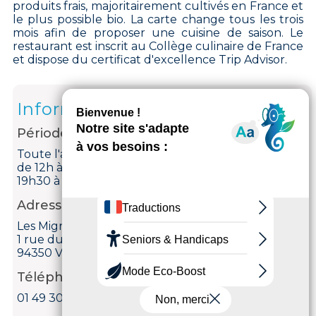
produits frais, majoritairement cultivés en France et
le plus possible bio. La carte change tous les trois
mois afin de proposer une cuisine de saison. Le
restaurant est inscrit au Collège culinaire de France
et dispose du certificat d'excellence Trip Advisor.
Informations
Période d'ouverture
Toute l'année le mardi, mercredi, jeudi et vendredi
de 12h à 13h30 et de 19h30 à 20h45. Le samedi de
19h30 à 21h30.
Adresse
Les Mignardises
1 rue du Progrès
94350 Villiers-sur-Marne
Téléphone
01 49 30 20 37