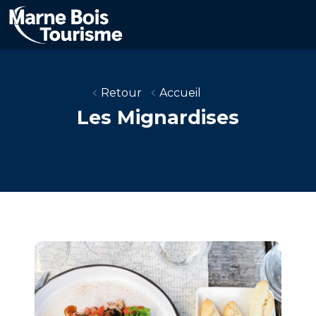
Aller
au
contenu
principal
Retour
Accueil
Les Mignardises