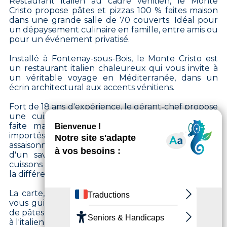
Restaurant italien au cadre vénitien, le Monte
Cristo propose pâtes et pizzas 100 % faites maison
dans une grande salle de 70 couverts. Idéal pour
un dépaysement culinaire en famille, entre amis ou
pour un événement privatisé.
Installé à Fontenay-sous-Bois, le Monte Cristo est
un restaurant italien chaleureux qui vous invite à
un véritable voyage en Méditerranée, dans un
écrin architectural aux accents vénitiens.
Fort de 18 ans d'expérience, le gérant-chef propose
une cuisine italienne authentique, entièrement
faite maison à partir de produits directement
importés d'Italie. Pâtes fraîches, pizzas généreuses,
assaisonnements subtils… chaque plat est le fruit
d'un savoir-faire minutieux, où la maîtrise des
cuissons et l'association des ingrédients font toute
la différence.
La carte, variée et fidèle à la tradition transalpine,
vous guide de l'entrée au dessert : antipasti, plats
de pâtes, pizzas et cafés serrés composent un repas
à l'italienne de la première à la dernière bouchée.