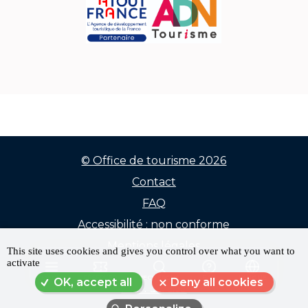
© Office de tourisme 2026
Contact
Menu
FAQ
Pied
Accessibilité : non conforme
de
Mentions légales
This site uses cookies and gives you control over what you want to
activate
Données personnelles
page
MENU
RÉSERVER
RECHERCHE
FAQ
LANGUE
OK, accept all
Deny all cookies
Plan du site