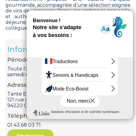
gourmande, accompagnée d’une sélection soignée
de vins de vignerons. Dans une ambiance conviviale
et authentique, c’est l’adresse idéale pour un
déjeuner, un dîner entre amis, en famille ou entre
collègues.
Informations
Période d'ouverture
Toute l'année le mardi, mercredi, jeudi, vendredi et
samedi de 11h à 23h.
Adresse
Tante Eugénie
121 rue de Paris
94220 Charenton-le-Pont
Téléphone
01 43 68 03 71
Réservation