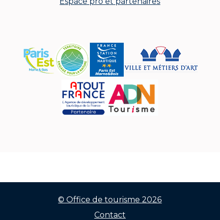
Espace pro et partenaires
© Office de tourisme 2026
Contact