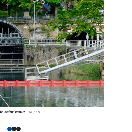
de saint-maur
| OT