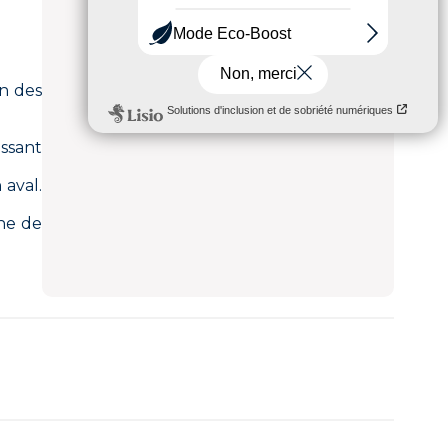
un des
issant
 aval.
che de