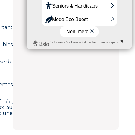
rtant
eubles
use de
entes
giée,
ax au
d'une