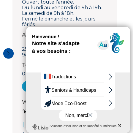
Ouvert toute l'année.
Du lundi au vendredi de 9h à 19h.
La samedi de 9h à 18h.
Fermé le dimanche et les jours
fériés.
Adresse
25 avenue des Murs du Parc
94300 Vincennes
Téléphone
01 43 65 20 00
Voir le courriel
Web
Voir le site internet
Langues parlées