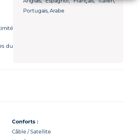
Anglais, Espagnol, Français, Italien,
Portugais, Arabe
ximité
es du
Conforts :
Câble / Satellite