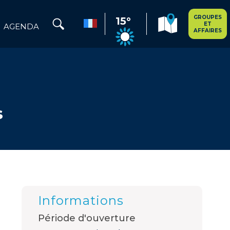
GROUPES
15°
ET
AGENDA
AFFAIRES
s
Informations
Période d'ouverture