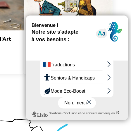
d'Art
Cinéma & audiovisuel
> En savoir plus