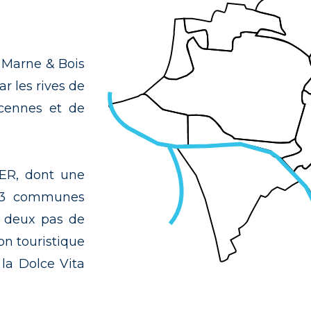
t Marne & Bois
r les rives de
ncennes et de
RER, dont une
s 13 communes
 à deux pas de
on touristique
la Dolce Vita